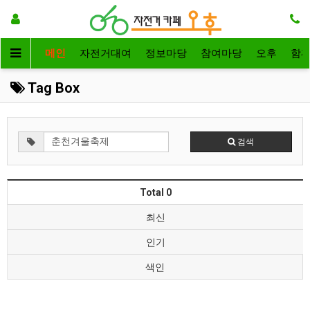
메인
자전거대여
정보마당
참여마당
오후
함
Tag Box
검색
Total 0
최신
인기
색인