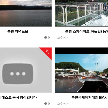
춘천 저녁노을
춘천 스카이워크(하늘길) 동
0
기
오후이야기
Hot
빅애스크 공식 영상입니다.
춘천국제레저대회 BMX
0
오후이야기