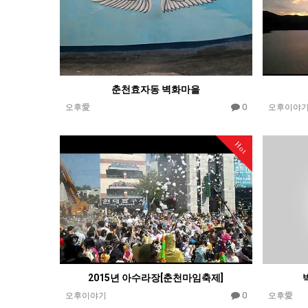
춘천효자동 벽화마을
0
오후愛
오후이야
Hot
2015년 아수라장[춘천마임축제]
0
오후이야기
오후愛