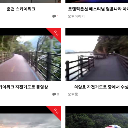
춘천 스카이워크
로맨틱춘천 페스티벌 얼음나라 
1
씨
오후이야기
Hot
카이워크 자전거도로 동영상
의암호 자전거도로 중에서 수
0
기
오후愛
Hot