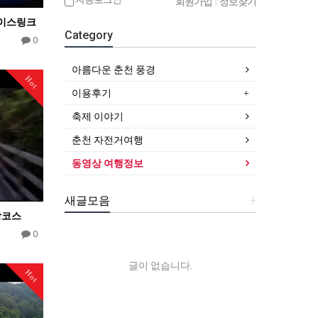
회원가입
|
정보찾기
아이스링크
Category
0
아름다운 춘천 풍경
Hot
이용후기
축제 이야기
춘천 자전거여행
동영상 여행정보
새글모음
+
상코스
0
글이 없습니다.
Hot