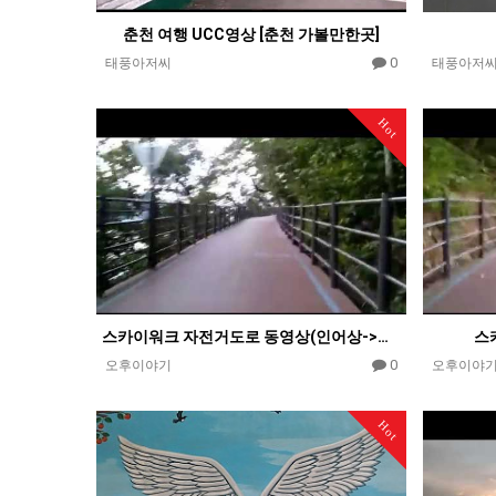
춘천 여행 UCC영상 [춘천 가볼만한곳]
0
태풍아저씨
태풍아저
Hot
스카이워크 자전거도로 동영상(인어상->송암경기장)
스
0
오후이야기
오후이야
Hot