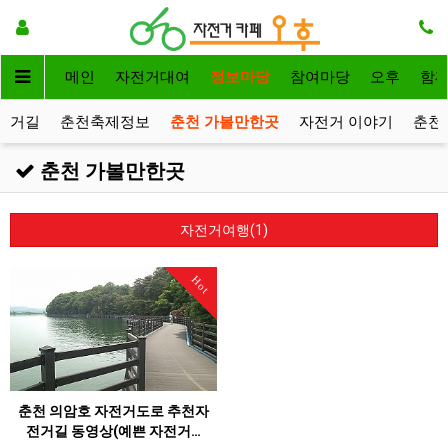
메인
자전거대여
정보마당
참여마당
오후
함
전거길
춘천축제정보
춘천 가볼만한곳
자전거 이야기
춘천
춘천 가볼만한곳
자전거여행(1)
Hot
춘천 의암호 자전거도로 추천자
전거길 동영상(예쁜 자전거…