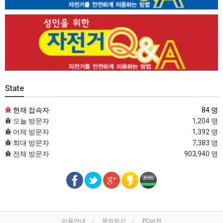
State
현재 접속자
84 명
오늘 방문자
1,204 명
어제 방문자
1,392 명
최대 방문자
7,383 명
전체 방문자
903,940 명
이용안내
문의하기
PC버전