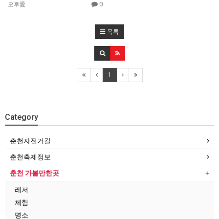
0
오후愛
목록
1
Category
춘천자전거길
춘천축제정보
춘천 가볼만한곳
레저
체험
명소