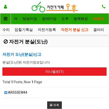
자전거대여
정보마당
참여마당
오후
함께해요
자전거
거수리
업힐기록실
자전거등록
자전거 분실 신고
갤러리
자전거 분실(도난)
자전거 도난(분실)신고
분실(도난)된 자전거정보입니다.
미니벨로(1)
Total
1
Posts, Now
1
Page
AR555EW44
목록