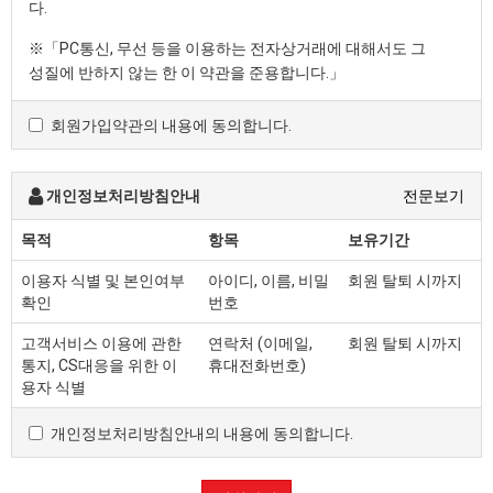
다.
※「PC통신, 무선 등을 이용하는 전자상거래에 대해서도 그
성질에 반하지 않는 한 이 약관을 준용합니다.」
회원가입약관의 내용에 동의합니다.
제2조 정의
"몰" 이란 "회사"가 재화 또는 용역(이하 "재화 등" 이라 함)
을 이용자에게 제공하기 위하여 컴퓨터등 정보통신설비를
개인정보처리방침안내
전문보기
이용하여 재화 등을 거래할 수 있도록 설정한 가상의
영업장을 말하며, 아울러 사이버몰을 운영하는 사업자의
목적
항목
보유기간
의미로도 사용합니다.
이용자 식별 및 본인여부
아이디, 이름, 비밀
회원 탈퇴 시까지
"이용자"란 "몰"에 접속하여 이 약관에 따라 "몰"이
확인
번호
제공하는 서비스를 받는 회원 및 비회원을 말합니다.
'회원'이라 함은 “몰”에 회원등록을 한 자로서, 계속적으로
고객서비스 이용에 관한
연락처 (이메일,
회원 탈퇴 시까지
"몰"이 제공하는 서비스를 이용할 수 있는 자를 말합니다.
통지, CS대응을 위한 이
휴대전화번호)
'비회원'이라 함은 회원에 가입하지 않고 "몰"이 제공하는
용자 식별
서비스를 이용하는 자를 말합니다.
개인정보처리방침안내의 내용에 동의합니다.
제3조 약관 등의 명시와 설명 및 개정