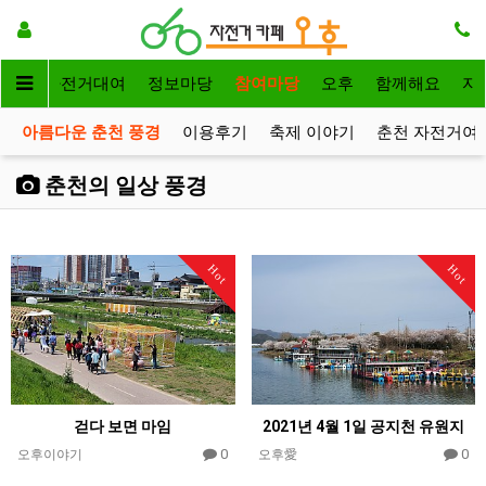
메인
자전거대여
정보마당
참여마당
오후
함께해요
자
아름다운 춘천 풍경
이용후기
축제 이야기
춘천 자전거여
춘천의 일상 풍경
Hot
Hot
걷다 보면 마임
2021년 4월 1일 공지천 유원지
0
0
오후이야기
오후愛