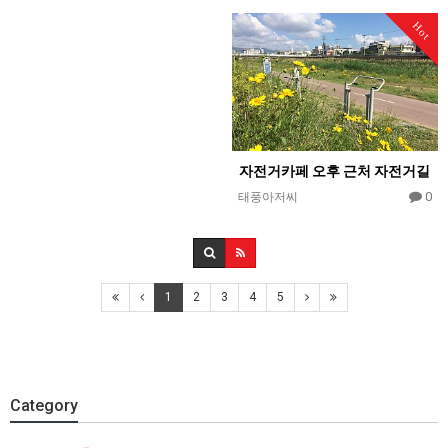
Hot
자전거카페 오후 근처 자전거길
0
태풍아저씨
1
2
3
4
5
Category