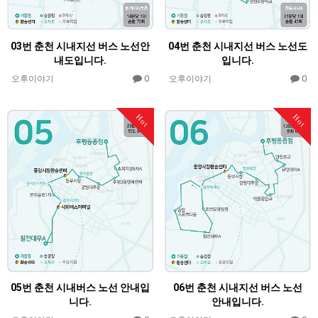
03번 춘천 시내지선 버스 노선안
04번 춘천 시내지선 버스 노선도
내도입니다.
입니다.
0
0
오후이야기
오후이야기
Hot
Hot
05번 춘천 시내버스 노선 안내입
06번 춘천 시내지선 버스 노선
니다.
안내입니다.