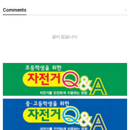
Comments
+
글이 없습니다.