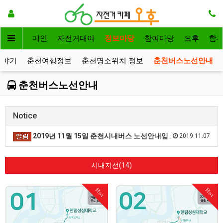
메인
자전거대여
정보마당
참여마당
오후
함
이야기
춘천여행정보
춘천명소위치 정보
춘천버스노선안내
춘천버스노선안내
Notice
2019년 11월 15일 춘천시내버스 노선안내입니다.
2019.11.07
시내지선(14)
Hot
Hot