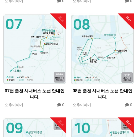
0
0
오후이야기
오후이야기
Hot
Hot
07번 춘천 시내버스 노선 안내입
08번 춘천 시내버스 노선 안내입
니다.
니다.
0
0
오후이야기
오후이야기
Hot
Hot