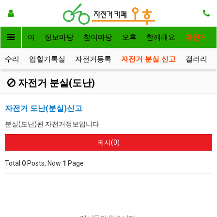
자전거대여
정보마당
참여마당
오후
함께해요
자전거
거수리
업힐기록실
자전거등록
자전거 분실 신고
갤러리
자전거 분실(도난)
자전거 도난(분실)신고
분실(도난)된 자전거정보입니다.
픽시(0)
Total
0
Posts, Now
1
Page