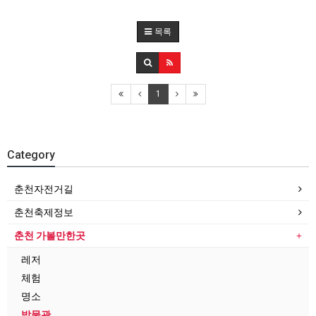
목록
1
Category
춘천자전거길
춘천축제정보
춘천 가볼만한곳
레저
체험
명소
박물관