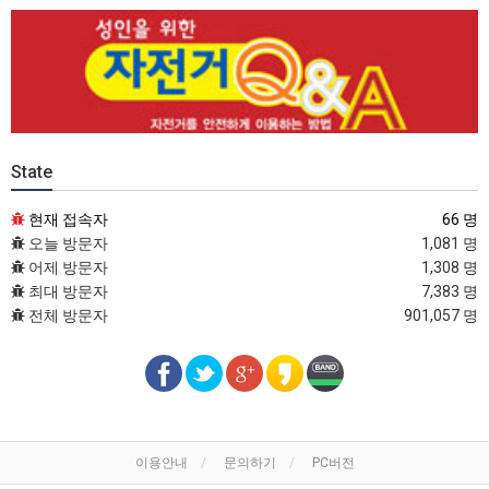
State
현재 접속자
66 명
오늘 방문자
1,081 명
어제 방문자
1,308 명
최대 방문자
7,383 명
전체 방문자
901,057 명
이용안내
문의하기
PC버전