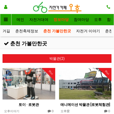
메인
자전거대여
정보마당
참여마당
오후
함
전거길
춘천축제정보
춘천 가볼만한곳
자전거 이야기
춘천
춘천 가볼만한곳
박물관(2)
Hot
Hot
토이 · 로봇관
애니메이션 박물관 [로봇체험관]
0
0
오후이야기
오후愛