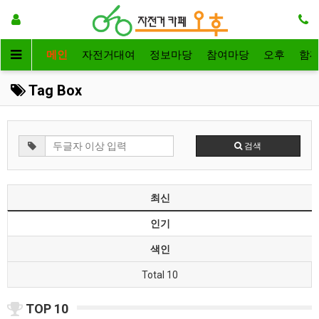
메인
자전거대여
정보마당
참여마당
오후
함
Tag Box
검색
최신
인기
색인
Total 10
TOP 10