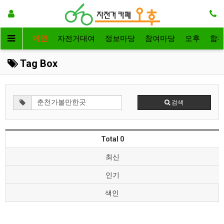
메인
자전거대여
정보마당
참여마당
오후
함
Tag Box
검색
Total 0
최신
인기
색인