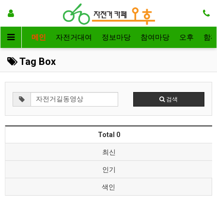
메인
자전거대여
정보마당
참여마당
오후
함
Tag Box
검색
Total 0
최신
인기
색인