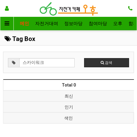
메인
자전거대여
정보마당
참여마당
오후
함
Tag Box
검색
Total 0
최신
인기
색인