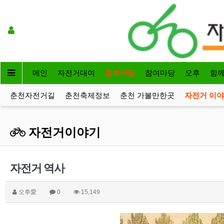
메인
자전거대여
정보마당
참여마당
오후
함
춘천자전거길
춘천축제정보
춘천 가볼만한곳
자전거 이
자전거이야기
자전거 역사
오후愛
0
15,149