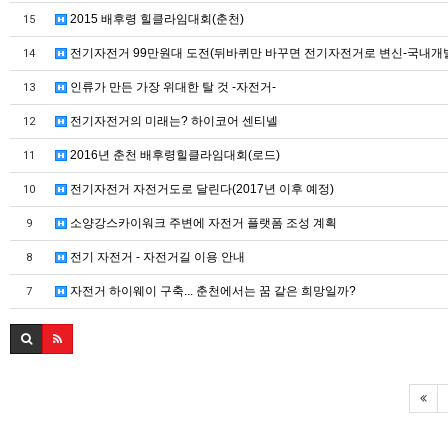
2015 배후령 힐클라임대회(춘천)
15
전기자전거 99만원대 도전(뒤바퀴만 바꾸면 전기자전거로 변신-국내개발 
14
인류가 만든 가장 위대한 탈 것 -자전거-
13
전기자전거의 미래는? 하이코어 센티넬
12
2016년 춘천 배후령힐클라임대회(로드)
11
전기자전거 자전거도로 달린다(2017년 이후 예정)
10
소양강스카이워크 주변에 자전거 플랫폼 조성 계획
9
전기 자전거 - 자전거길 이용 안내
8
자전거 하이웨이 구축... 춘천에서는 꿈 같은 희망일까?
7