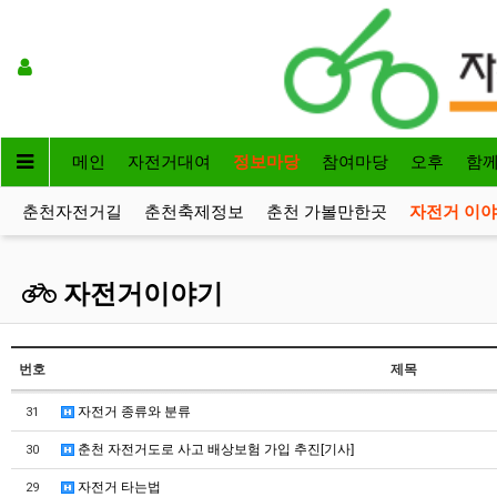
메인
자전거대여
정보마당
참여마당
오후
함
춘천자전거길
춘천축제정보
춘천 가볼만한곳
자전거 이
자전거이야기
번호
제목
자전거 종류와 분류
31
춘천 자전거도로 사고 배상보험 가입 추진[기사]
30
자전거 타는법
29