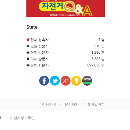
State
현재 접속자
9 명
오늘 방문자
370 명
어제 방문자
1,236 명
최대 방문자
7,383 명
전체 방문자
899,038 명
이용안내
문의하기
모바일버전
1
사업자정보확인