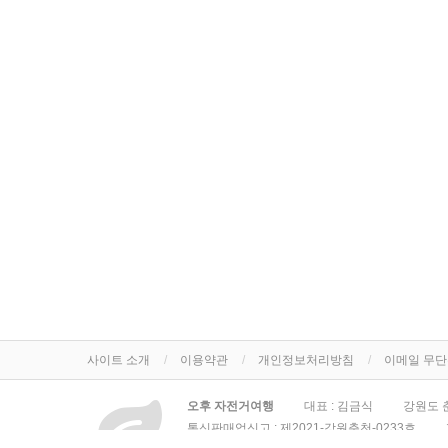
사이트 소개
이용약관
개인정보처리방침
이메일 무
오후 자전거여행
대표 : 김금식
강원도 춘
통신판매업신고 :
제2021-강원춘천-0233호