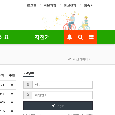
로그인
회원가입
정보찾기
접속 9
해요
자전거
자전거이야기
Login
조회
추천
124
0
849
0
009
0
Login
135
0
자동로그인