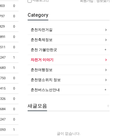
회원가입
|
정보찾기
303
0
Category
797
0
829
0
춘천자전거길
891
0
춘천축제정보
511
0
춘천 가볼만한곳
247
1
자전거 이야기
683
1
춘천여행정보
750
0
춘천명소위치 정보
415
0
춘천버스노선안내
326
0
새글모음
+
684
0
247
0
093
1
글이 없습니다.