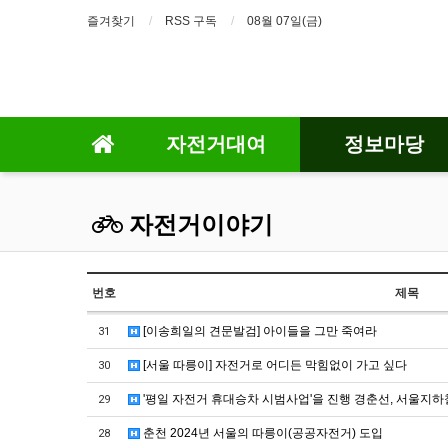
즐겨찾기
RSS 구독
08월 07일(금)
자전거대여
정보마당
자전거이야기
번호
제목
[이송희일의 견문발검] 아이들을 그만 죽여라
31
[서울 따릉이] 자전거로 어디든 막힘없이 가고 싶다
30
'평일 자전거 휴대승차 시범사업'을 진행 경춘선, 서울지하
29
춘천 2024년 서울의 따릉이(공공자전거) 도입
28