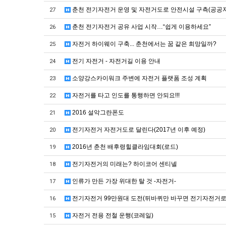
춘천 전기자전거 운영 및 자전거도로 안전시설 구측(공공
27
춘천 전기자전거 공유 사업 시작…“쉽게 이용하세요”
26
자전거 하이웨이 구축... 춘천에서는 꿈 같은 희망일까?
25
전기 자전거 - 자전거길 이용 안내
24
소양강스카이워크 주변에 자전거 플랫폼 조성 계획
23
자전거를 타고 인도를 통행하면 안되요!!!
22
2016 설악그란폰도
21
전기자전거 자전거도로 달린다(2017년 이후 예정)
20
2016년 춘천 배후령힐클라임대회(로드)
19
전기자전거의 미래는? 하이코어 센티넬
18
인류가 만든 가장 위대한 탈 것 -자전거-
17
전기자전거 99만원대 도전(뒤바퀴만 바꾸면 전기자전거로 
16
자전거 전용 전철 운행(코레일)
15