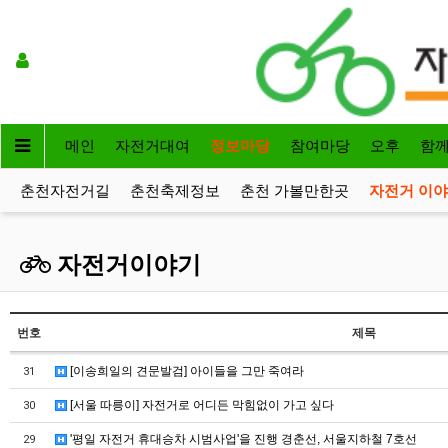
메인
자전거대여
정보마당
참여마당
오후
함
춘천자전거길
춘천축제정보
춘천 가볼만한곳
자전거 이
자전거이야기
번호
제목
[이송희일의 견문발검] 아이들을 그만 죽여라
31
[서울 따릉이] 자전거로 어디든 막힘없이 가고 싶다
30
'평일 자전거 휴대승차 시범사업'을 진행 경춘선, 서울지하철 7호선
29