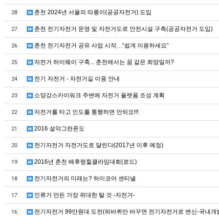
춘천 2024년 서울의 따릉이(공공자전거) 도입
28
춘천 전기자전거 운영 및 자전거도로 안전시설 구측(공공자전거 도입)
27
춘천 전기자전거 공유 사업 시작…“쉽게 이용하세요”
26
자전거 하이웨이 구축... 춘천에서는 꿈 같은 희망일까?
25
전기 자전거 - 자전거길 이용 안내
24
소양강스카이워크 주변에 자전거 플랫폼 조성 계획
23
자전거를 타고 인도를 통행하면 안되요!!!
22
2016 설악그란폰도
21
전기자전거 자전거도로 달린다(2017년 이후 예정)
20
2016년 춘천 배후령힐클라임대회(로드)
19
전기자전거의 미래는? 하이코어 센티넬
18
인류가 만든 가장 위대한 탈 것 -자전거-
17
전기자전거 99만원대 도전(뒤바퀴만 바꾸면 전기자전거로 변신-국내개발 
16