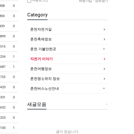
회원가입
|
정보찾기
308
0
Category
804
0
839
0
춘천자전거길
899
0
춘천축제정보
516
0
춘천 가볼만한곳
254
1
자전거 이야기
687
1
춘천여행정보
755
0
춘천명소위치 정보
420
0
춘천버스노선안내
331
0
새글모음
+
692
0
253
0
100
1
글이 없습니다.