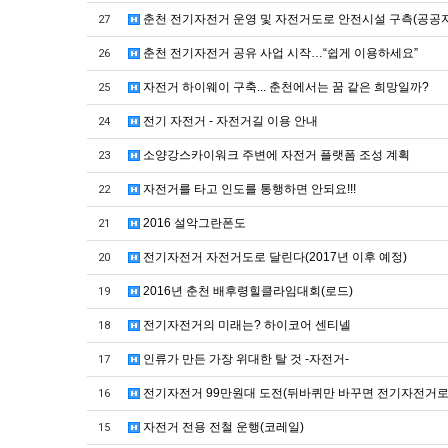
춘천 전기자전거 운영 및 자전거도로 안전시설 구측(공공
27
춘천 전기자전거 공유 사업 시작…“쉽게 이용하세요”
26
자전거 하이웨이 구축... 춘천에서는 꿈 같은 희망일까?
25
전기 자전거 - 자전거길 이용 안내
24
소양강스카이워크 주변에 자전거 플랫폼 조성 계획
23
자전거를 타고 인도를 통행하면 안되요!!!
22
2016 설악그란폰도
21
전기자전거 자전거도로 달린다(2017년 이후 예정)
20
2016년 춘천 배후령힐클라임대회(로드)
19
전기자전거의 미래는? 하이코어 센티넬
18
인류가 만든 가장 위대한 탈 것 -자전거-
17
전기자전거 99만원대 도전(뒤바퀴만 바꾸면 전기자전거로 
16
자전거 전용 전철 운행(코레일)
15