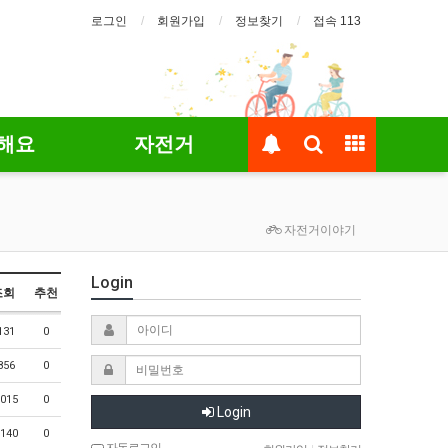
로그인
회원가입
정보찾기
접속 113
해요
자전거
자전거이야기
Login
조회
추천
131
0
856
0
015
0
Login
140
0
자동로그인