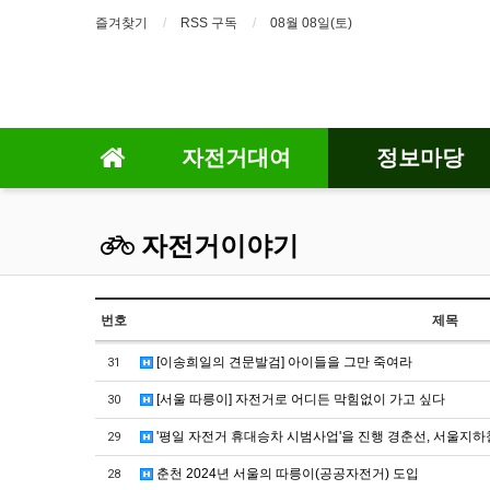
즐겨찾기
RSS 구독
08월 08일(토)
자전거대여
정보마당
자전거이야기
번호
제목
[이송희일의 견문발검] 아이들을 그만 죽여라
31
[서울 따릉이] 자전거로 어디든 막힘없이 가고 싶다
30
'평일 자전거 휴대승차 시범사업'을 진행 경춘선, 서울지하
29
춘천 2024년 서울의 따릉이(공공자전거) 도입
28