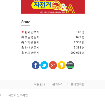
State
현재 접속자
113 명
오늘 방문자
699 명
어제 방문자
1,308 명
최대 방문자
7,383 명
전체 방문자
900,675 명
이용안내
문의하기
모바일버전
1
사업자정보확인