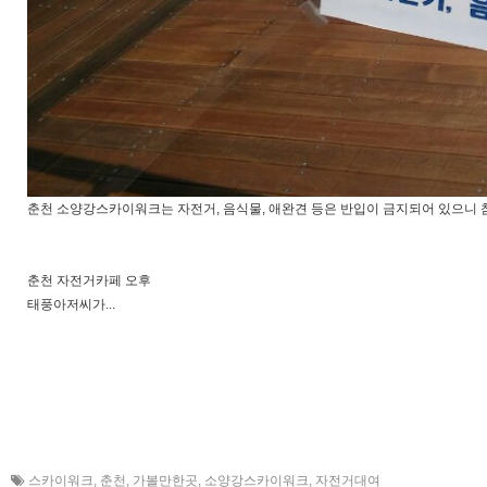
춘천 소양강스카이워크는 자전거, 음식물, 애완견 등은 반입이 금지되어 있으니 
춘천 자전거카페 오후
태풍아저씨가...
스카이워크
,
춘천
,
가볼만한곳
,
소양강스카이워크
,
자전거대여