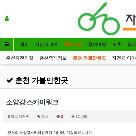
메인
자전거대여
정보마당
참여마당
오후
함
춘천자전거길
춘천축제정보
춘천 가볼만한곳
자전거 이
춘천 가볼만한곳
소양강 스카이워크
태풍아저씨
명소
2
12,486
춘천의 소양강스카이워크가 7월 8일 개장하였습니다.