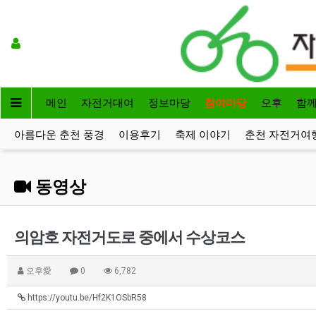
메인
자전거대여
정보마당
참여마당
오후
함
아름다운 춘천 풍경
이용후기
축제 이야기
춘천 자전거여
동영상
의암호 자전거도로 중에서 수상코스
오후愛
0
6,782
https://youtu.be/Hf2K1OSbR58