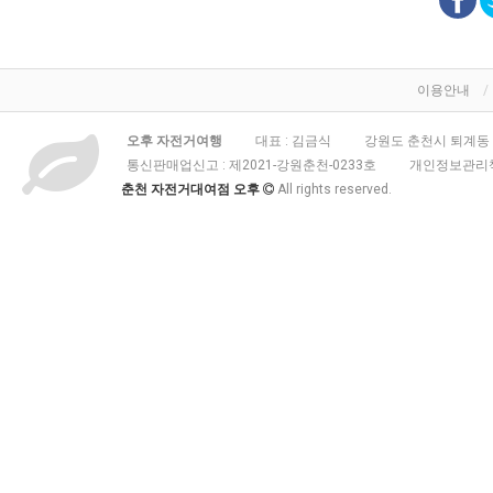
이용안내
오후 자전거여행
대표 : 김금식
강원도 춘천시 퇴계동 3
통신판매업신고 :
제2021-강원춘천-0233호
개인정보관리책
춘천 자전거대여점 오후
All rights reserved.