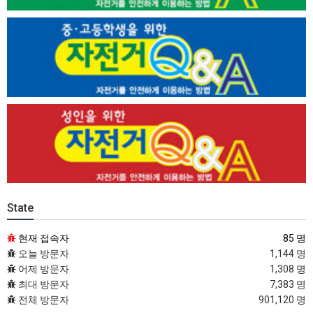
State
현재 접속자
85 명
오늘 방문자
1,144 명
어제 방문자
1,308 명
최대 방문자
7,383 명
전체 방문자
901,120 명