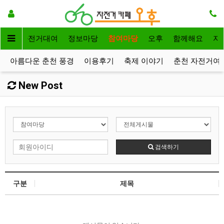
메인
자전거대여
정보마당
참여마당
오후
함께해요
자
아름다운 춘천 풍경
이용후기
축제 이야기
춘천 자전거여
New Post
검색하기
구분
제목