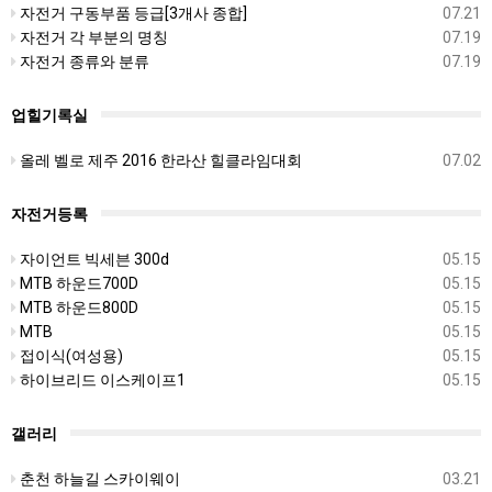
자전거 구동부품 등급[3개사 종합]
07.21
자전거 각 부분의 명칭
07.19
자전거 종류와 분류
07.19
업힐기록실
올레 벨로 제주 2016 한라산 힐클라임대회
07.02
자전거등록
자이언트 빅세븐 300d
05.15
MTB 하운드700D
05.15
MTB 하운드800D
05.15
MTB
05.15
접이식(여성용)
05.15
하이브리드 이스케이프1
05.15
갤러리
춘천 하늘길 스카이웨이
03.21