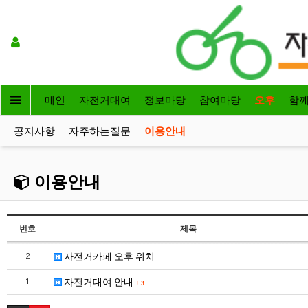
메인
자전거대여
정보마당
참여마당
오후
함
공지사항
자주하는질문
이용안내
이용안내
번호
제목
자전거카페 오후 위치
2
자전거대여 안내
1
+
3