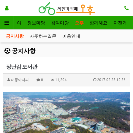
자전거대여
정보마당
참여마당
오후
함께해요
자전거
공지사항
자주하는질문
이용안내
공지사항
장난감 도서관
태풍아저씨
0
11,204
2017.02.28 12:36