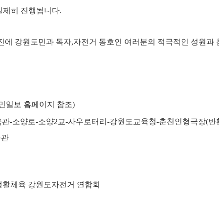
 일제히 진행됩니다.
진에 강원도민과 독자,자전거 동호인 여러분의 적극적인 성원과
도민일보 홈페이지 참조)
육관-소양로-소양2교-사우로터리-강원도교육청-춘천인형극장(반환
육관
국민생활체육 강원도자전거 연합회