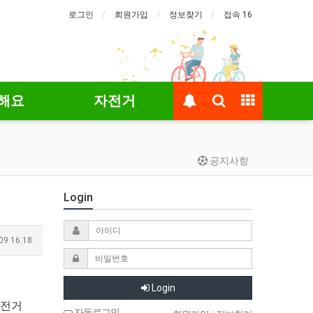
로그인
회원가입
정보찾기
접속 16
해요
자전거
공지사항
Login
09 16:18
Login
자전거
자동로그인