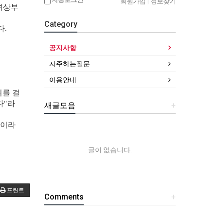
회원가입
|
정보찾기
녀상부
Category
다.
공지사항
자주하는질문
이용안내
위를 걸
다"라
새글모음
+
"이라
글이 없습니다.
프린트
Comments
+