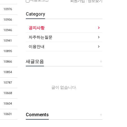
회원가입
|
정보찾기
10976
Category
10956
공지사항
10946
자주하는질문
10941
이용안내
10895
새글모음
+
10866
10854
10787
글이 없습니다.
10668
10604
Comments
+
10601