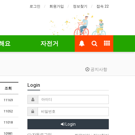
로그인
회원가입
정보찾기
접속 22
해요
자전거
공지사항
Login
조회
11169
11052
11018
Login
10981
자동로그인