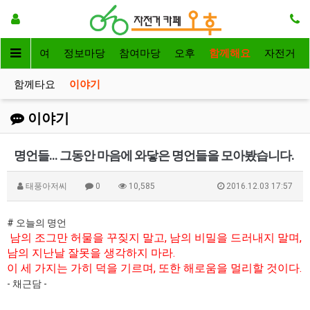
자전거대여
정보마당
참여마당
오후
함께해요
자전거
함께타요
이야기
이야기
명언들... 그동안 마음에 와닿은 명언들을 모아봤습니다.
태풍아저씨
0
10,585
2016.12.03 17:57
# 오늘의 명언
남의 조그만 허물을 꾸짖지 말고, 남의 비밀을 드러내지 말며,
남의 지난날 잘못을 생각하지 마라.
이 세 가지는 가히 덕을 기르며, 또한 해로움을 멀리할 것이다.
- 채근담 -