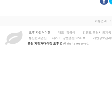
이용안내
오후 자전거여행
대표 : 김금식
강원도 춘천시 퇴계동 3
통신판매업신고 :
제2021-강원춘천-0233호
개인정보관리책
춘천 자전거대여점 오후
All rights reserved.