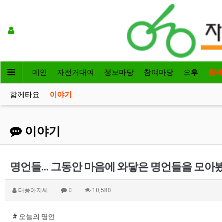
메인
자전거대여
정보마당
참여마당
오후
함
함께타요
이야기
이야기
명언들... 그동안 마음에 와닿은 명언들을 모아
태풍아저씨
0
10,580
# 오늘의 명언