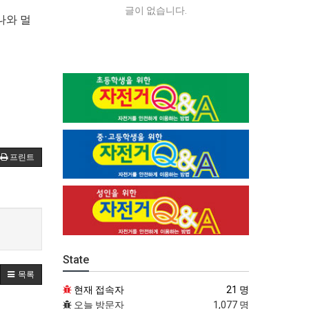
글이 없습니다.
 나와
멀
프린트
State
목록
현재 접속자
21 명
오늘 방문자
1,077 명