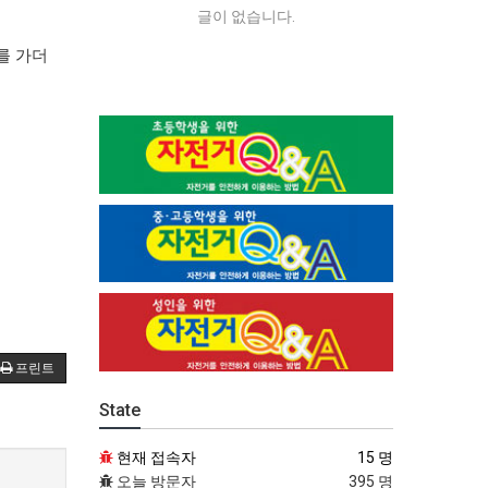
글이 없습니다.
를 가더
프린트
State
현재 접속자
15 명
오늘 방문자
395 명