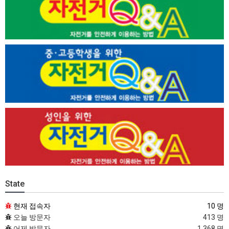
State
현재 접속자
10 명
오늘 방문자
413 명
어제 방문자
1,368 명