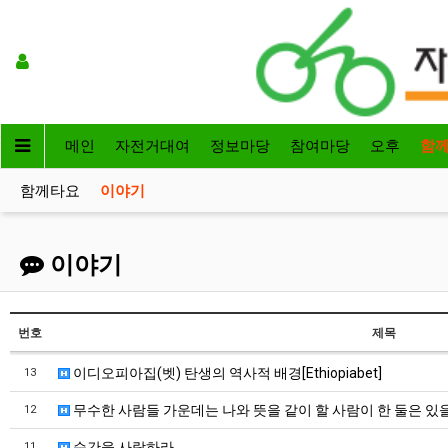
메인
자전거대여
정보마당
참여마당
오후
함
함께타요
이야기
이야기
번호
제목
이디오피아집(벳) 탄생의 역사적 배경[Ethiopiabet]
13
무수한 사람들 가운데는 나와 뜻을 같이 할 사람이 한 둘은 있을
12
순간을 사랑하라
11