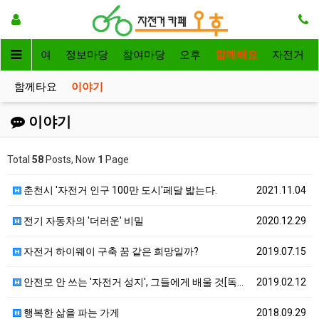
자전거대여
정보마당
참여마당
오후
함께해요
자전거
함께타요
이야기
이야기
Total
58
Posts, Now
1
Page
춘천시 '자전거 인구 100만 도시'페달 밟는다.
2021.11.04
전기 자동차의 '더러운' 비밀
2020.12.29
자전거 하이웨이 구축 꿈 같은 희망일까?
2019.07.15
안전모 안 쓰는 '자전거 성지', 그들에게 배울 것[독…
2019.02.12
행복한 삶을 파는 가게
2018.09.29