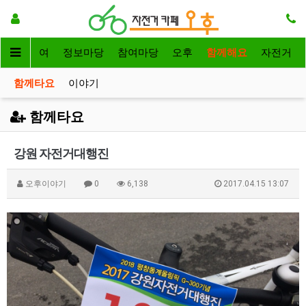
자전거대여
정보마당
참여마당
오후
함께해요
자전거
함께타요
이야기
함께타요
강원 자전거대행진
오후이야기
0
6,138
2017.04.15 13:07