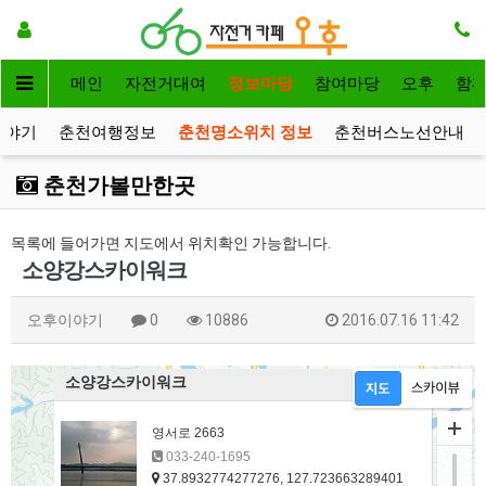
메인
자전거대여
정보마당
참여마당
오후
함
이야기
춘천여행정보
춘천명소위치 정보
춘천버스노선안내
춘천가볼만한곳
목록에 들어가면 지도에서 위치확인 가능합니다.
소양강스카이워크
오후이야기
0
10886
2016.07.16 11:42
소양강스카이워크
영서로 2663
033-240-1695
37.8932774277276, 127.723663289401