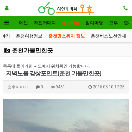
메인
자전거대여
정보마당
참여마당
오후
함
이야기
춘천여행정보
춘천명소위치 정보
춘천버스노선안내
춘천가볼만한곳
목록에 들어가면 지도에서 위치확인 가능합니다.
저녁노을 감상포인트(춘천 가볼만한곳)
오후이야기
0
9461
2016.05.10 17:26