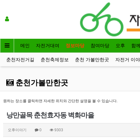
메인
자전거대여
정보마당
참여마당
오후
함
춘천자전거길
춘천축제정보
춘천 가볼만한곳
자전거 이
춘천가볼만한곳
원하는 장소를 클릭하면 자세한 위치와 간단한 설명을 볼 수 있습니다.
낭만골목 춘천효자동 벽화마을
오후이야기
0
9303