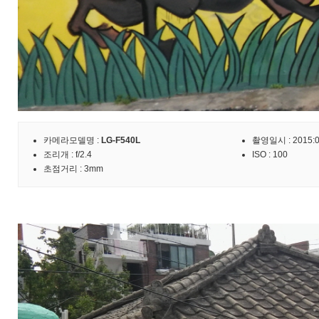
카메라모델명 :
LG-F540L
촬영일시 : 2015:09
조리개 : f/2.4
ISO : 100
초점거리 : 3mm