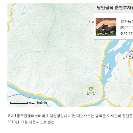
낭만골목 춘천효자
효자동 5
033-
37.87
2km
효자1동주민센터부터의 위치설명입니다.(반대편으로는 담작은 도서관과 춘천문화
2019년 11월 다음지도로 변경