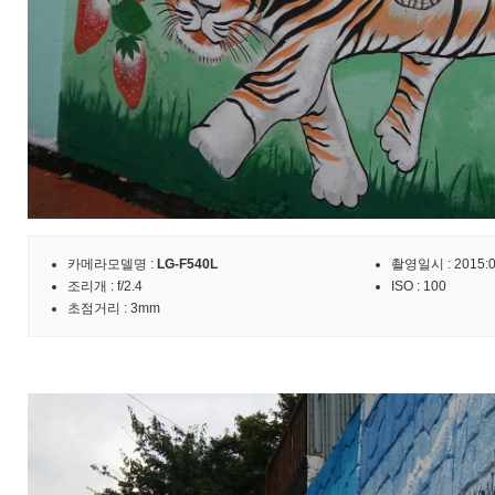
카메라모델명 :
LG-F540L
촬영일시 : 2015:09
조리개 : f/2.4
ISO : 100
초점거리 : 3mm