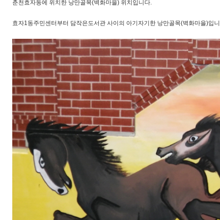
춘천효자동에 위치한 낭만골목(벽화마을) 위치입니다.
효자1동주민센터부터 담작은도서관 사이의 아기자기한 낭만골목(벽화마을)입니