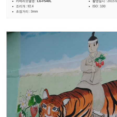
카메라모델명 :
LG-F540L
촬영일시 : 2015:09
조리개 : f/2.4
ISO : 100
초점거리 : 3mm