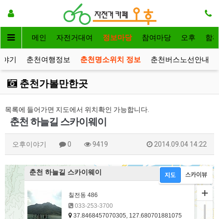
메인
자전거대여
정보마당
참여마당
오후
함
이야기
춘천여행정보
춘천명소위치 정보
춘천버스노선안내
춘천가볼만한곳
목록에 들어가면 지도에서 위치확인 가능합니다.
춘천 하늘길 스카이웨이
오후이야기
0
9419
2014.09.04 14:22
춘천 하늘길 스카이웨이
칠전동 486
033-253-3700
37.8468457070305, 127.680701881075