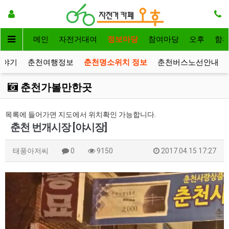
메인
자전거대여
정보마당
참여마당
오후
함
이야기
춘천여행정보
춘천명소위치 정보
춘천버스노선안내
춘천가볼만한곳
목록에 들어가면 지도에서 위치확인 가능합니다.
춘천 번개시장 [야시장]
태풍아저씨
0
9150
2017.04.15 17:27