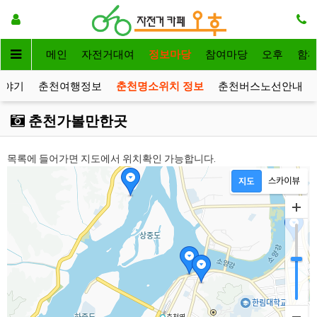
메인
자전거대여
정보마당
참여마당
오후
함
이야기
춘천여행정보
춘천명소위치 정보
춘천버스노선안내
춘천가볼만한곳
목록에 들어가면 지도에서 위치확인 가능합니다.