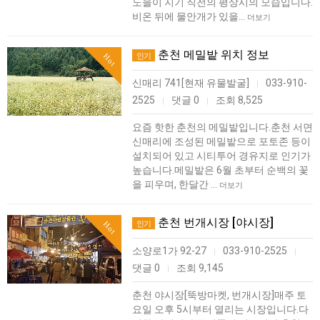
노을이 지기 직전의 평상시의 모습입니다.
비온 뒤에 물안개가 있을…
더보기
춘천 메밀밭 위치 정보
인기
Hot
신매리 741[현재 유물발굴]
033-910-
|
2525
댓글 0
조회 8,525
|
|
요즘 핫한 춘천의 메밀밭입니다.춘천 서면
신매리에 조성된 메밀밭으로 포토존 등이
설치되어 있고 시티투어 경유지로 인기가
높습니다.메밀밭은 6월 초부터 순백의 꽃
을 피우며, 한달간 …
더보기
춘천 번개시장 [야시장]
인기
Hot
소양로1가 92-27
033-910-2525
|
|
댓글 0
조회 9,145
|
춘천 야시장[뚝방마켓, 번개시장]매주 토
요일 오후 5시부터 열리는 시장입니다.다