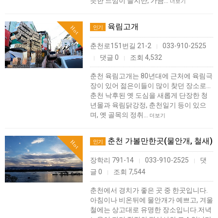
듯한 느낌이 들지만, 가끔…
더보기
육림고개
인기
Hot
춘천로151번길 21-2
033-910-2525
|
댓글 0
조회 4,532
|
|
춘천 육림고개는 80년대에 근처에 육림극
장이 있어 젊은이들이 많이 찾던 장소로...
춘천 낙후된 옛 도심을 새롭게 단장한 청
년몰과 육림닭강정, 춘천일기 등이 있으
며, 옛 골목의 정취…
더보기
춘천 가볼만한곳(물안개, 철새)
인기
Hot
장학리 791-14
033-910-2525
댓
|
|
글 0
조회 7,544
|
춘천에서 경치가 좋은 곳 중 한곳입니다.
아침이나 비온뒤에 물안개가 예쁘고, 겨울
철에는 상고대로 유명한 장소입니다.저녁