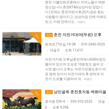
춘천 가볼만한곳중에서 저녁노을이 예쁜
장소입니다.춘천KT&G상상마당 앞입니
다.(전에는 춘천어린이회관)지금은 찾는
사람들이 많아지고, 상상마당 안에 카페도
있고, 카페 안에서도…
더보기
춘천 자전거대여(무료) 오후
인기
Hot
퇴계로77번길 19-38
010-2440-0525
|
댓글 0
조회 11,615
|
|
자전거카페 오후남춘천역에서600m정도
떨어져 있으며 도보로 10분정도 걸어 오
시면 됩니다.​오후는 자전거전용도로가 바
로 옆에 있어서 자전거대여 후 편하게 자
전거 도로를 이용하여 의…
더보기
낭만골목 춘천효자동 벽화마을
인기
Hot
효자동 539-4
033-910-2525
댓글
|
|
0
조회 9,296
|