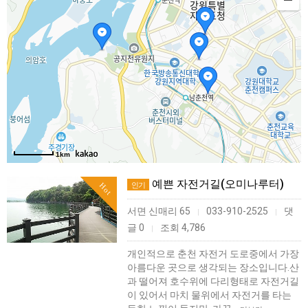
1km
예쁜 자전거길(오미나루터)
인기
Hot
서면 신매리 65
033-910-2525
댓
|
|
글 0
조회 4,786
|
개인적으로 춘천 자전거 도로중에서 가장
아름다운 곳으로 생각되는 장소입니다.산
과 떨어져 호수위에 다리형태로 자전거길
이 있어서 마치 물위에서 자전거를 타는