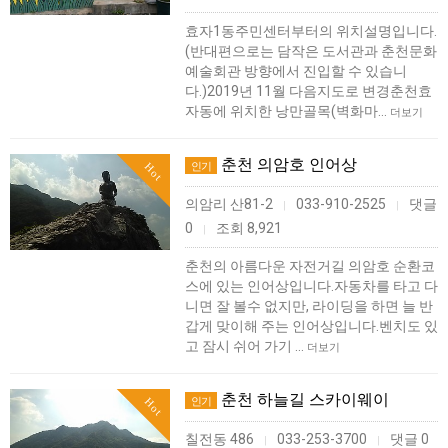
효자1동주민센터부터의 위치설명입니다.
(반대편으로는 담작은 도서관과 춘천문화
예술회관 방향에서 진입할 수 있습니
다.)2019년 11월 다음지도로 변경춘천효
자동에 위치한 낭만골목(벽화마…
더보기
춘천 의암호 인어상
인기
Hot
의암리 산81-2
033-910-2525
댓글
|
|
0
조회 8,921
|
춘천의 아름다운 자전거길 의암호 순환코
스에 있는 인어상입니다.자동차를 타고 다
니면 잘 볼수 없지만, 라이딩을 하면 늘 반
갑게 맞이해 주는 인어상입니다.벤치도 있
고 잠시 쉬어 가기 …
더보기
춘천 하늘길 스카이웨이
인기
Hot
칠전동 486
033-253-3700
댓글 0
|
|