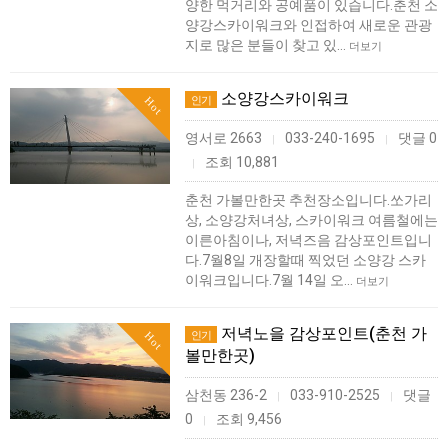
양한 먹거리와 공예품이 있습니다.춘천 소
양강스카이워크와 인접하여 새로운 관광
지로 많은 분들이 찾고 있…
더보기
소양강스카이워크
인기
Hot
영서로 2663
033-240-1695
댓글 0
|
|
조회 10,881
|
춘천 가볼만한곳 추천장소입니다.쏘가리
상, 소양강처녀상, 스카이워크 여름철에는
이른아침이나, 저녁즈음 감상포인트입니
다.7월8일 개장할때 찍었던 소양강 스카
이워크입니다.7월 14일 오…
더보기
저녁노을 감상포인트(춘천 가
인기
Hot
볼만한곳)
삼천동 236-2
033-910-2525
댓글
|
|
0
조회 9,456
|