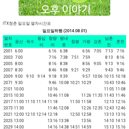
ITX청춘 일요일 열차시간표
일요일하행 (2014.08.01)
열차
왕십
청량
평내
남춘
용산
옥수
청평
가평
강촌
춘천
번호
리
리
호
천
2001
6:00
6:16
6:38
6:56
7:05
7:13
7:16
2003
7:00
7:16
7:38
7:51
7:59
8:13
8:16
2005
8:00
8:16
8:38
8:56
9:05
9:13
9:16
2007
8:30
8:46
9:08
9:21
9:29
9:43
9:46
2009
9:00
9:10
9:14
9:18
9:39
9:57
10:06
10:15
10:18
2071
9:30
9:46
10:08
10:21
10:29
10:43
10:46
2101
10:00
10:16
11:05
11:08
2015
10:30
10:46
11:08
11:26
11:35
11:43
11:46
2017
11:00
11:10
11:14
11:18
11:50
11:58
12:13
12:16
2073
11:30
11:46
12:08
12:26
12:35
12:43
12:46
2021
12:00
12:10
12:14
12:18
12:50
12:58
13:13
13:16
2025
13:00
13:16
13:38
13:56
14:10
14:13
2029
14:00
14:16
14:38
14:51
14:59
15:13
15:16