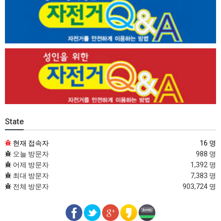
State
현재 접속자
16 명
오늘 방문자
988 명
어제 방문자
1,392 명
최대 방문자
7,383 명
전체 방문자
903,724 명