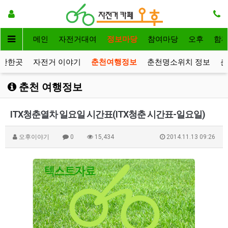
메인
자전거대여
정보마당
참여마당
오후
함
볼만한곳
자전거 이야기
춘천여행정보
춘천명소위치 정보
춘
춘천 여행정보
ITX청춘열차 일요일 시간표(ITX청춘 시간표-일요일)
오후이야기
0
15,434
2014.11.13 09:26