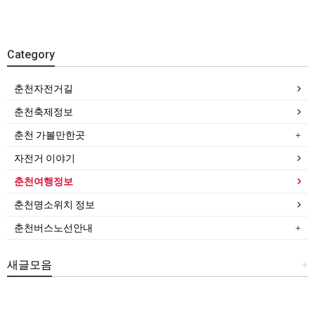
Category
춘천자전거길
춘천축제정보
춘천 가볼만한곳
자전거 이야기
춘천여행정보
춘천명소위치 정보
춘천버스노선안내
새글모음
+