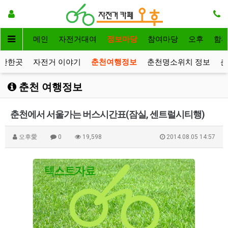
메인
자전거대여
정보마당
참여마당
오후
함
볼만한곳
자전거 이야기
춘천여행정보
춘천명소위치 정보
춘
춘천 여행정보
춘천에서 서울가는 버스시간표(잠실, 센트럴시티행)
오후愛
0
19,598
2014.08.05 14:57