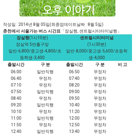
작성일 : 2014년 8월 05일(최종업데이트날짜 : 8월 5일)
춘천에서 서울가는 버스 시간표
「잠실행, 센트럴시티터미널행」
잠실행
(1시10분)
센트럴시티터미널
잠실역 5번출구앞
(1시30분)
일반-6,800/중고생-4,800/초
일반-8,000/중고생-5,600/초등학
등학생-3,400
생-4,000
출발시간
구 분
출발시간
구 분
비 고
06:00
일반직행
06:50
무정차
06:40
무정차
07:40
무정차
07:10
무정차
08:20
무정차
07:50
일반직행
09:00
무정차
08:40
무정차
09:50
무정차
09:20
일반직행
10:40
무정차
10:10
무정차
11:20
무정차
11:00
일반직행
12:00
무정차
11:50
무정차
12:50
무정차
12:40
일반직행
13:40
무정차