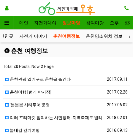
메인
자전거대여
정보마당
참여마당
오후
함
볼만한곳
자전거 이야기
춘천여행정보
춘천명소위치 정보
춘
춘천 여행정보
Total
20
Posts, Now
2
Page
춘천관광 열기구로 춘천을 즐긴다.
2017.09.11
춘천여행 [번개 야시장]
2017.02.28
'봄봄봄 시티투어'운영
2017.06.02
여러 프리마켓 참여하는 시민장터, 지역축제로 열려요
2018.02.01
봄내길 걷기여행
2016.09.13