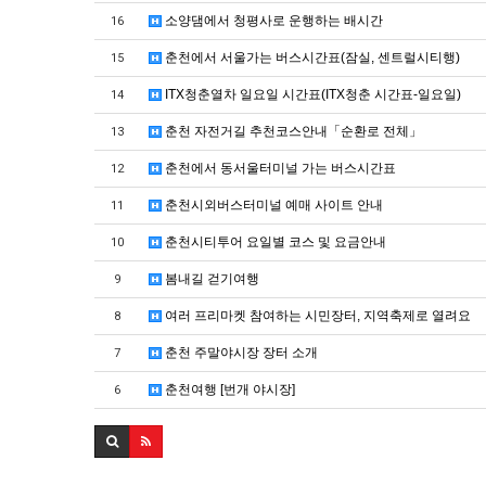
소양댐에서 청평사로 운행하는 배시간
16
춘천에서 서울가는 버스시간표(잠실, 센트럴시티행)
15
ITX청춘열차 일요일 시간표(ITX청춘 시간표-일요일)
14
춘천 자전거길 추천코스안내「순환로 전체」
13
춘천에서 동서울터미널 가는 버스시간표
12
춘천시외버스터미널 예매 사이트 안내
11
춘천시티투어 요일별 코스 및 요금안내
10
봄내길 걷기여행
9
여러 프리마켓 참여하는 시민장터, 지역축제로 열려요
8
춘천 주말야시장 장터 소개
7
춘천여행 [번개 야시장]
6