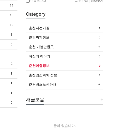
회원가입
|
정보찾기
14
Category
13
12
춘천자전거길
5
춘천축제정보
3
춘천 가볼만한곳
3
자전거 이야기
2
춘천여행정보
1
춘천명소위치 정보
1
춘천버스노선안내
1
새글모음
+
0
글이 없습니다.