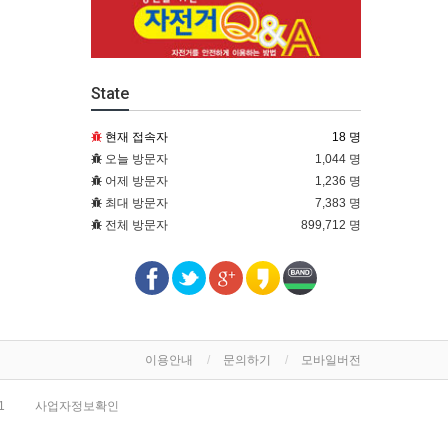
State
현재 접속자
18 명
오늘 방문자
1,044 명
어제 방문자
1,236 명
최대 방문자
7,383 명
전체 방문자
899,712 명
이용안내
문의하기
모바일버전
1
사업자정보확인