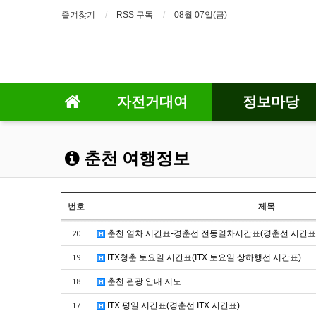
즐겨찾기
RSS 구독
08월 07일(금)
자전거대여
정보마당
춘천 여행정보
번호
제목
춘천 열차 시간표-경춘선 전동열차시간표(경춘선 시간표
20
ITX청춘 토요일 시간표(ITX 토요일 상하행선 시간표)
19
춘천 관광 안내 지도
18
ITX 평일 시간표(경춘선 ITX 시간표)
17