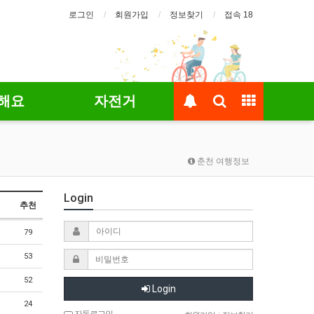
로그인
회원가입
정보찾기
접속 18
해요
자전거
춘천 여행정보
Login
추천
79
53
52
Login
24
자동로그인