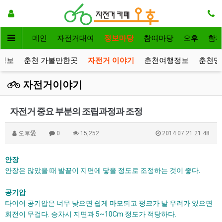
메인
자전거대여
정보마당
참여마당
오후
함
정보
춘천 가볼만한곳
자전거 이야기
춘천여행정보
춘천명
자전거이야기
자전거 중요 부분의 조립과정과 조정
오후愛
0
15,252
2014.07.21 21:48
안장
안장은 않았을 때 발끝이 지면에 닿을 정도로 조정하는 것이 좋다.
공기압
타이어 공기압은 너무 낮으면 쉽게 마모되고 펑크가 날 우려가 있으면
회전이 무겁다. 승차시 지면과 5~10Cm 정도가 적당하다.