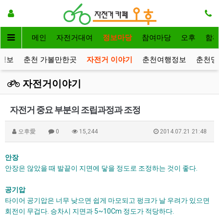
메인
자전거대여
정보마당
참여마당
오후
함
정보
춘천 가볼만한곳
자전거 이야기
춘천여행정보
춘천명
자전거이야기
자전거 중요 부분의 조립과정과 조정
오후愛
0
15,244
2014.07.21 21:48
안장
안장은 않았을 때 발끝이 지면에 닿을 정도로 조정하는 것이 좋다.
공기압
타이어 공기압은 너무 낮으면 쉽게 마모되고 펑크가 날 우려가 있으면
회전이 무겁다. 승차시 지면과 5~10Cm 정도가 적당하다.