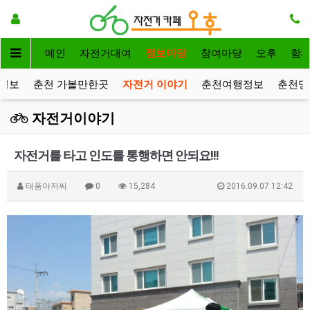
메인
자전거대여
정보마당
참여마당
오후
함
정보
춘천 가볼만한곳
자전거 이야기
춘천여행정보
춘천명
자전거이야기
자전거를 타고 인도를 통행하면 안되요!!!
태풍아저씨
0
15,284
2016.09.07 12:42