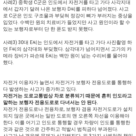
사례2) 중학생 C군은 인도에서 자전거를 타고 가다 사각지대
에서 갑자기 달려 나온 보행자 D씨를 피하다 넘어졌다. 사고
로 C군은 인도 구조물과 부딪혀 정강이 뼈가 부러지는 중상을
입었다. 수백만 원의 치료비가 들었지만 사고 원인이라 할 수
있는 보행자로부터 단 한 푼도 받지 못했다.
사례3) 30대 E씨는 인도에서 자전거를 타고 가다 사진촬영 하
던 F씨의 삼각대와 부딪혔다. 삼각대가 넘어지면서 고가의 카
메라 장비가 파손돼 E씨는 백만 원이 넘는 수리비를 물어야
했다.
자전거 이용자가 늘면서 자전거가 보행자 전용도로를 통행하
다 발생하는 사고가 증가하고 있다.
자전거는 도로교통법상 차로 분류되기 때문에 흔히 인도라고
말하는 보행자 전용도로로 다녀서는 안 된다.
자전거 전용도로나 전용차로, 보행자 겸용 자전거도로가 설치
되지 않은 곳에서는 일반 도로의 맨 오른쪽 차선을 이용해야
한다. 이를 어기고 인도로 통행할 경우 차량이 인도를 통행한
것과 같은 것으로 간주하고 적발시 범칙금이 부과된다.
사고가 날 경우엔 문제가 심각해진다. 위 3가지 사례처럼 책임