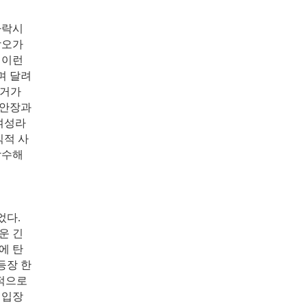
타락시
각오가
 이런
며 달려
전거가
 안장과
여성라
식적 사
감수해
었다.
운 긴
에 탄
등장 한
면적으로
 입장