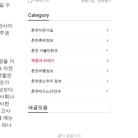
회원가입
|
정보찾기
실 수
Category
대한사이
춘천자전거길
음주권
춘천축제정보
춘천 가볼만한곳
자전거 이야기
량을 거
와 자전
춘천여행정보
역할은
춘천명소위치 정보
각오가
남성보다
춘천버스노선안내
 사회나
행사한
새글모음
+
먹고사
를 깨는
 떠나
글이 없습니다.