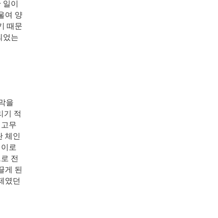
 일이
울여 양
기 때문
되었는
 막을
리기 적
 고무
란 체인
 이로
으로 전
끌게 된
난제였던