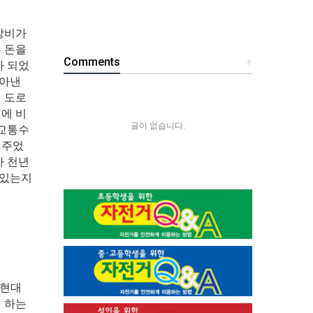
장비가
 돈을
Comments
+
가 되었
몰아낸
 도로
에 비
글이 없습니다.
 교통수
어주었
차 천년
 있는지
 현대
 하는