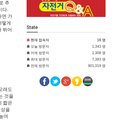
로 추
이다.
다면 가
어떻게
State
나 뛰어
현재 접속자
16 명
오늘 방문자
1,343 명
어제 방문자
1,308 명
최대 방문자
7,383 명
전체 방문자
901,319 명
 오래도
는 것을
데 짧은
성성을
 높여