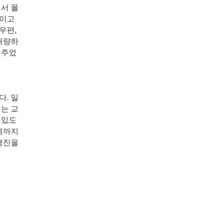
서 몰
적이고
우편,
개량하
 주었
. 일
는 교
 있도
에까지
행진을