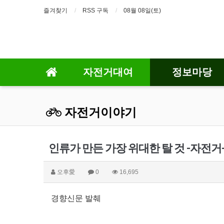
즐겨찾기
RSS 구독
08월 08일(토)
자전거대여
정보마당
자전거이야기
인류가 만든 가장 위대한 탈 것 -자전거
오후愛
0
16,695
경향신문 발췌