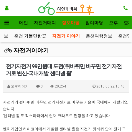
메인
자전거대여
정보마당
참여마당
오후
함
정보
춘천 가볼만한곳
자전거 이야기
춘천여행정보
춘천명
자전거이야기
전기자전거 99만원대 도전(뒤바퀴만 바꾸면 전기자전
거로 변신-국내개발 '센티넬 휠'
오후이야기
0
20,254
2015.05.22 15:43
자전거의 뒷바퀴만 바꾸면 전기자전거로 바꾸는 기술이 국내에서 개발되었
습니다.
'센티넬 휠'로 킥스타터에서 현재 크라우드 펀딩을 하고 있습니다.
벤처기업인 하이코어에서 개발한 센티넬 휠은 자전거 뒷바퀴 안에 전기 구